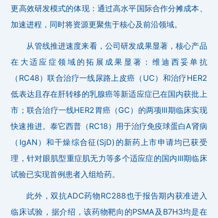
更高效研发模式的体现：通过高水平国际合作分摊成本、
加速进程，同时将资源更聚焦于核心及前沿领域。
从管线推进速度来看，公司研发成果显著，核心产品
在大适应症领域的拓展成果显著：维迪西妥单抗
（RC48）联合治疗一线尿路上皮癌（UC）和治疗HER2
低表达且存在肝转移的乳腺癌等新适应症已在国内获批上
市；联合治疗一线HER2胃癌（GC）的两项III期临床实现
快速推进。泰它西普（RC18）用于治疗免疫球蛋白A肾病
（IgAN）和干燥综合征(SjD)的新药上市申请均已获受
理，针对眼肌型重症肌无力等多个适应症的国内III期临床
试验已实现首例患者入组给药。
此外，双抗ADC药物RC288也于报告期内获准进入
临床试验，据介绍，该药物靶向的PSMA及B7H3均是在